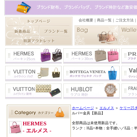
ホームページ
＞
エルメス
＞
ケリー25 
ルバー金具【新品】
全部商品は未使用新品です。
ランク：H品=本物：全手縫い／E品：