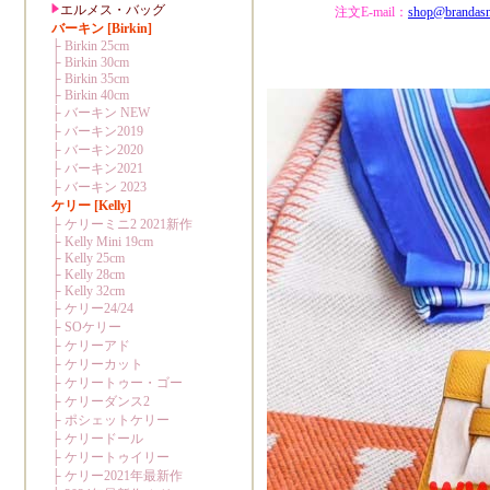
注文E-mail：
shop@brandas