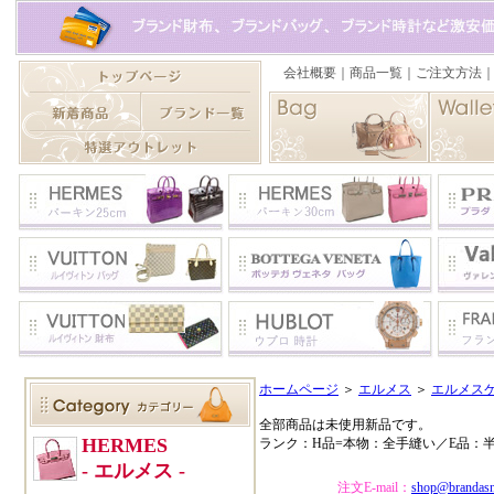
ホームページ
＞
エルメス
＞
エルメス
全部商品は未使用新品です。
ランク：H品=本物：全手縫い／E品：
注文E-mail：
shop@brandas