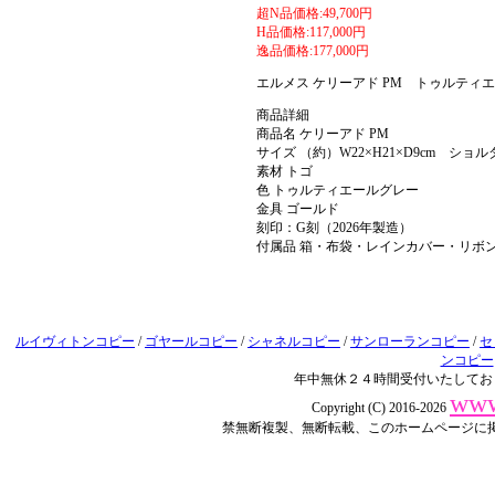
超N品価格:49,700円
H品価格:117,000円
逸品価格:177,000円
エルメス ケリーアド PM トゥルティ
商品詳細
商品名 ケリーアド PM
サイズ （約）W22×H21×D9cm ショルダー
素材 トゴ
色 トゥルティエールグレー
金具 ゴールド
刻印：G刻（2026年製造）
付属品 箱・布袋・レインカバー・リボ
ルイヴィトンコピー
/
ゴヤールコピー
/
シャネルコピー
/
サンローランコピー
/
セ
ンコピー
年中無休２４時間受付いたしてお
www
Copyright (C) 2016-2026
禁無断複製、無断転載、このホームページに