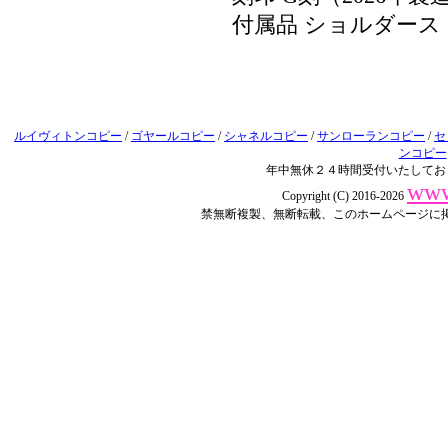
付属品 ショルダー
ルイヴィトンコピー
/
ゴヤールコピー
/
シャネルコピー
/
サンローランコピー
/
セ
ンコピー
年中無休２４時間受付いたしてお
www
Copyright (C) 2016-2026
禁無断複製、無断転載、このホームページに