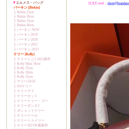
注文E-mail：
shop@brandas