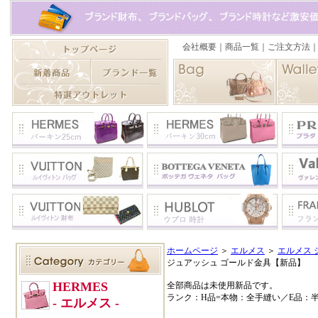
ホームページ
＞
エルメス
＞
エルメス 
ジュアッシュ ゴールド金具【新品】
全部商品は未使用新品です。
ランク：H品=本物：全手縫い／E品：