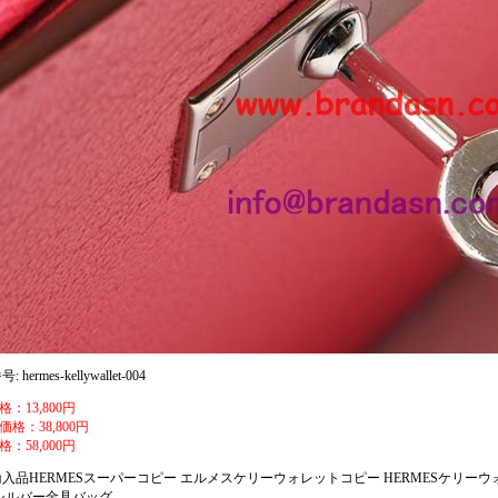
 hermes-kellywallet-004
：13,800円
価格：38,800円
：58,000円
入品HERMESスーパーコピー エルメスケリーウォレットコピー HERMESケリー
シルバー金具バッグ