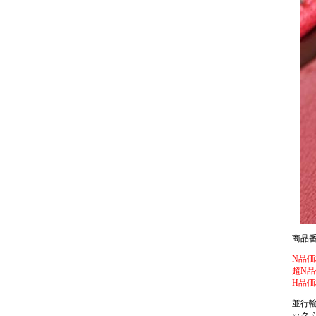
商品番号:
N品価格
超N品
H品価格
並行輸
ック 