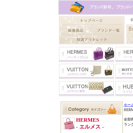
ホー
HE
全部
ラン