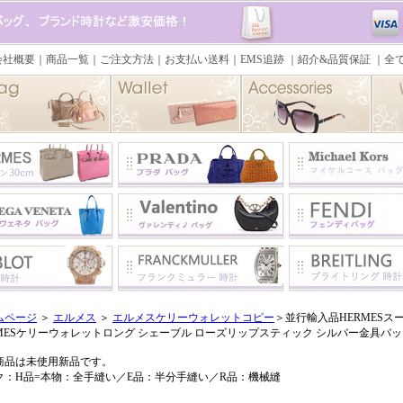
ムページ
＞
エルメス
＞
エルメスケリーウォレットコピー
＞並行輸入品HERMES
RMESケリーウォレットロング シェーブル ローズリップスティック シルバー金具バ
商品は未使用新品です。
ク：H品=本物：全手縫い／E品：半分手縫い／R品：機械縫