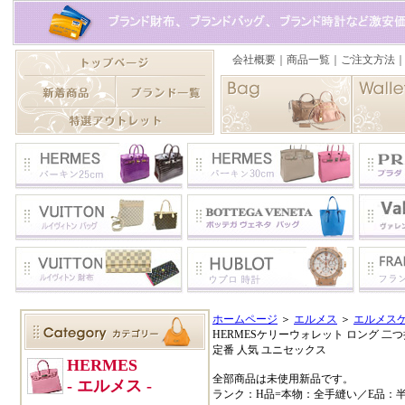
ホームページ
＞
エルメス
＞
エルメス
HERMESケリーウォレット ロング 二
定番 人気 ユニセックス
全部商品は未使用新品です。
ランク：H品=本物：全手縫い／E品：