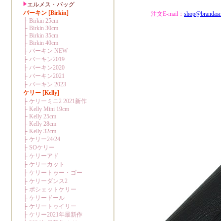
注文E-mail：
shop@brandas