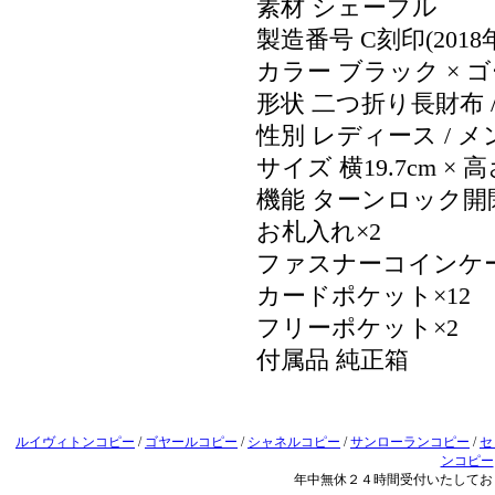
素材 シェーブル
製造番号 C刻印(2018
カラー ブラック × 
形状 二つ折り長財布 
性別 レディース / メ
サイズ 横19.7cm × 高
機能 ターンロック開
お札入れ×2
ファスナーコインケー
カードポケット×12
フリーポケット×2
付属品 純正箱
ルイヴィトンコピー
/
ゴヤールコピー
/
シャネルコピー
/
サンローランコピー
/
セ
ンコピー
年中無休２４時間受付いたしてお