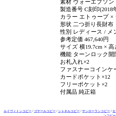
素材 ヴォーエプソン
製造番号 C刻印(2018
カラー エトゥープ ×
形状 二つ折り長財布
性別 レディース / メ
参考定価 467,640円
サイズ 横19.7cm × 高
機能 ターンロック開
お札入れ×2
ファスナーコインケー
カードポケット×12
フリーポケット×2
付属品 純正箱
ルイヴィトンコピー
/
ゴヤールコピー
/
シャネルコピー
/
サンローランコピー
/
セ
ンコピー