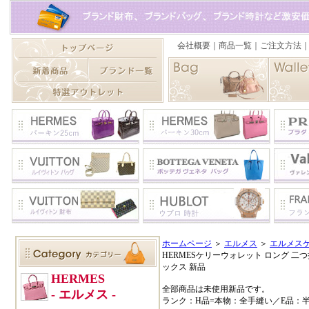
ホームページ
＞
エルメス
＞
エルメス
HERMESケリーウォレット ロング 二
ックス 新品
全部商品は未使用新品です。
ランク：H品=本物：全手縫い／E品：