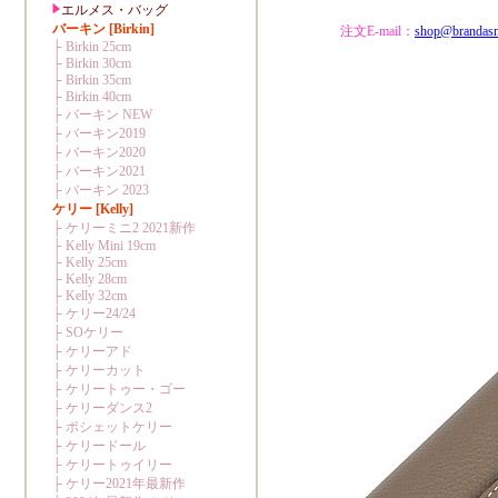
注文E-mail：
shop@brandas