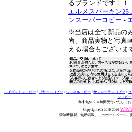
るブランドです！！
エルメスバーキン25
ンスーパーコピー
-
※当店は全て新品の
尚、商品実物と写真画
える場合もございま
ルイヴィトンコピー
/
ゴヤールコピー
/
シャネルコピー
/
サンローランコピー
/
セ
ンコピー
年中無休２４時間受付いたしてお
www
Copyright (C) 2016-2026
禁無断複製、無断転載、このホームページに