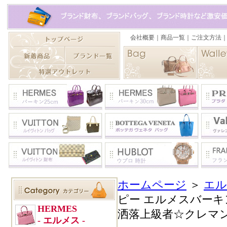
ホームページ
＞
エル
ピー エルメスバーキン
洒落上級者☆クレマ