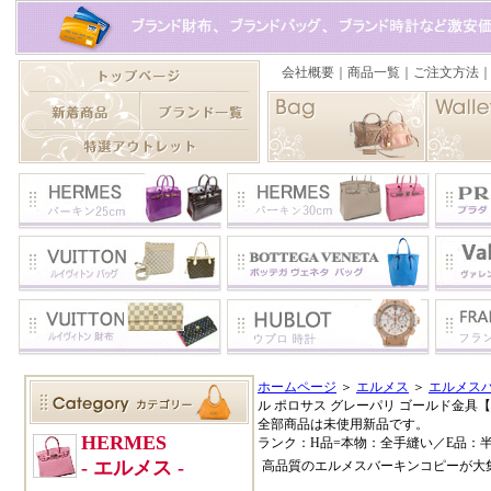
ホームページ
＞
エルメス
＞
エルメスバ
ル ポロサス グレーパリ ゴールド金具
全部商品は未使用新品です。
ランク：H品=本物：全手縫い／E品：
高品質のエルメスバーキンコピーが大