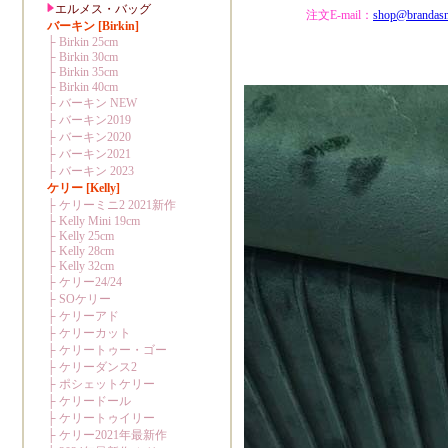
注文E-mail：
shop@brandas