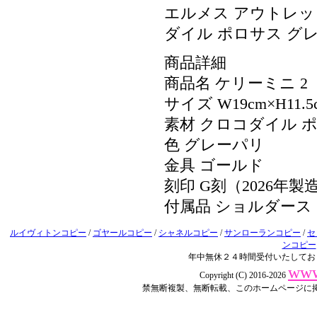
エルメス アウトレット
ダイル ポロサス グ
商品詳細
商品名 ケリーミニ 2
サイズ W19cm×H11
素材 クロコダイル 
色 グレーパリ
金具 ゴールド
刻印 G刻（2026年製
付属品 ショルダー
ルイヴィトンコピー
/
ゴヤールコピー
/
シャネルコピー
/
サンローランコピー
/
セ
ンコピー
年中無休２４時間受付いたしてお
www
Copyright (C) 2016-2026
禁無断複製、無断転載、このホームページに