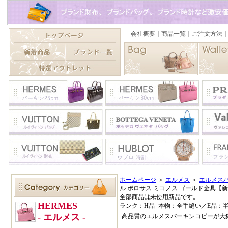
ホームページ
＞
エルメス
＞
エルメスバ
ル ポロサス ミコノス ゴールド金具【
全部商品は未使用新品です。
ランク：H品=本物：全手縫い／E品：
高品質のエルメスバーキンコピーが大