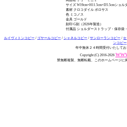
商品名 ケリーミニ 2
サイズ W19cm×H11.5cm×D5.5cmショ
素材 クロコダイル ポロサス
色 ミコノス
金具 ゴールド
刻印 G刻（2026年製造）
付属品 ショルダーストラップ・保存袋
ルイヴィトンコピー
/
ゴヤールコピー
/
シャネルコピー
/
サンローランコピー
/
セ
ンコピー
年中無休２４時間受付いたしてお
www
Copyright (C) 2016-2026
禁無断複製、無断転載、このホームページに