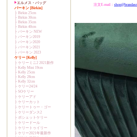
注文E-mail：
shop@brandas