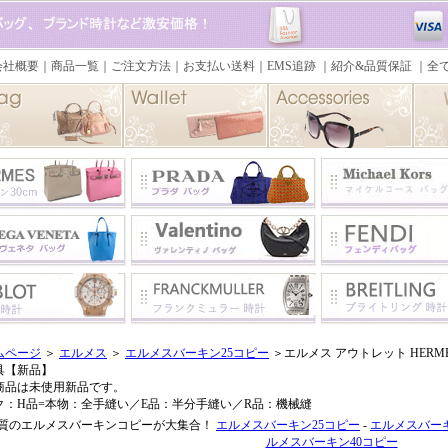
ムページ
＞
エルメス
＞
エルメスバーキン25コピー
＞エルメス アウトレット HERM
具【新品】
商品は未使用新品です。
ク：H品=本物：全手縫い／E品：半分手縫い／R品：機械縫
質のエルメスバーキンコピーが大集合！
エルメスバーキン25コピー
-
エルメスバーキ
ルメスバーキン40コピー