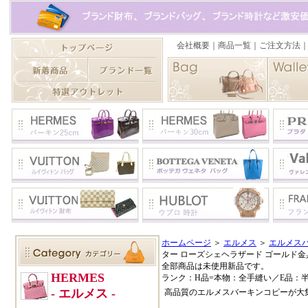
ホームページ
＞
エルメス
＞
エルメスバ
ター ローズシェヘラザード ゴールド
全部商品は未使用新品です。
ランク：H品=本物：全手縫い／E品：
高品質のエルメスバーキンコピーが大