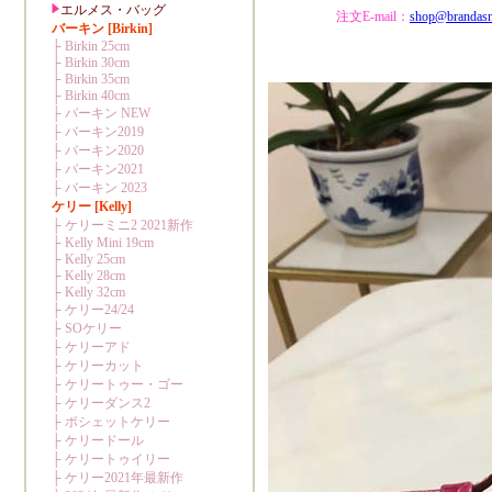
注文E-mail：
shop@brandas