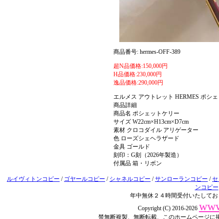
商品番号: hermes-OFF-389
超N品価格:150,000円
H品価格:230,000円
逸品価格:290,000円
エルメス アウトレット HERMES ポ
商品詳細
商品名 ポシェットケリー
サイズ W22cm×H13cm×D7cm
素材 クロコダイル アリゲーター
色 ローズシェヘラザード
金具 ゴールド
刻印：G刻（2026年製造）
付属品 箱・リボン
ルイヴィトンコピー
/
ゴヤールコピー
/
シャネルコピー
/
サンローランコピー
/
セ
ンコピー
年中無休２４時間受付いたしてお
www
Copyright (C) 2016-2026
禁無断複製、無断転載、このホームページに