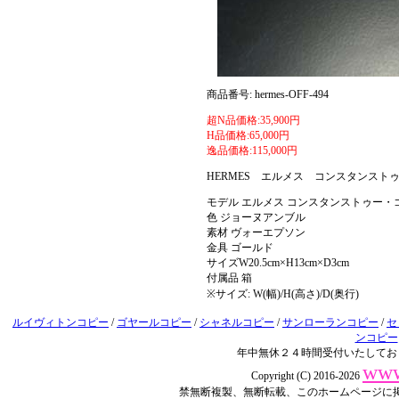
商品番号: hermes-OFF-494
超N品価格:35,900円
H品価格:65,000円
逸品価格:115,000円
HERMES エルメス コンスタンス
モデル エルメス コンスタンストゥー・
色 ジョーヌアンブル
素材 ヴォーエプソン
金具 ゴールド
サイズW20.5cm×H13cm×D3cm
付属品 箱
※サイズ: W(幅)/H(高さ)/D(奥行)
ルイヴィトンコピー
/
ゴヤールコピー
/
シャネルコピー
/
サンローランコピー
/
セ
ンコピー
年中無休２４時間受付いたしてお
www
Copyright (C) 2016-2026
禁無断複製、無断転載、このホームページに