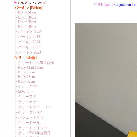
注文E-mail：
shop@brandas