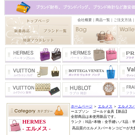
ホームページ
＞
エルメス
＞
エルメスバ
ーエプソン ゴールド金具【新品】
全部商品は未使用新品です。
ランク：H品=本物：全手縫い／E品：
高品質のエルメスバーキンコピーが大