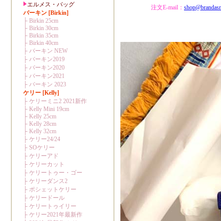
注文E-mail：
shop@brandas