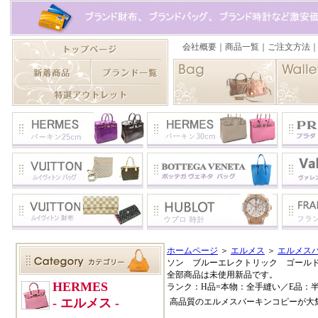
ホームページ
＞
エルメス
＞
エルメスバ
ソン ブルーエレクトリック ゴール
全部商品は未使用新品です。
ランク：H品=本物：全手縫い／E品：
高品質のエルメスバーキンコピーが大