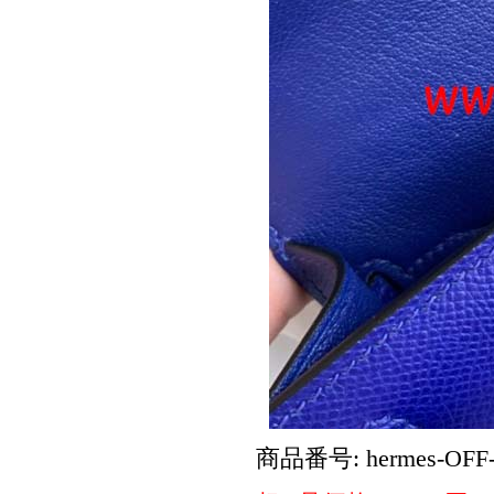
商品番号: hermes-OFF-