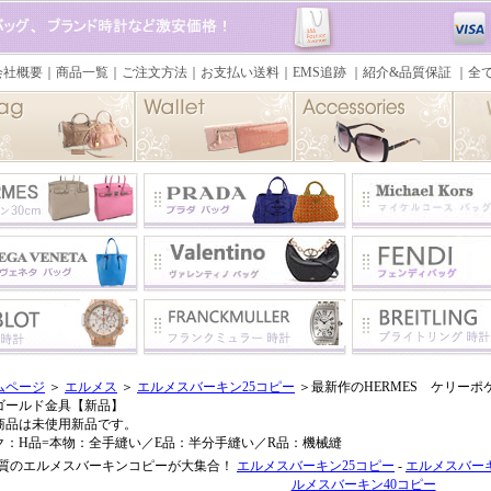
ムページ
＞
エルメス
＞
エルメスバーキン25コピー
＞最新作のHERMES ケリー
ゴールド金具【新品】
商品は未使用新品です。
ク：H品=本物：全手縫い／E品：半分手縫い／R品：機械縫
質のエルメスバーキンコピーが大集合！
エルメスバーキン25コピー
-
エルメスバーキ
ルメスバーキン40コピー