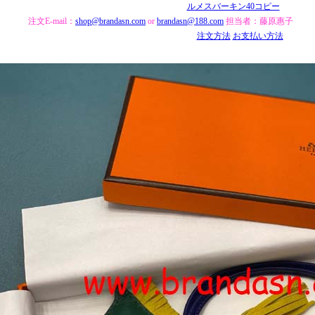
ルメスバーキン40コピー
注文E-mail：
shop@brandasn.com
or
brandasn@188.com
担当者：藤原惠子
注文方法
お支払い方法