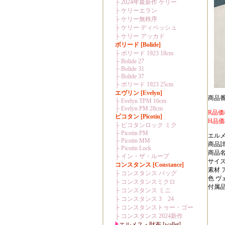
商品番号:
R品価格
H品価格
エルメ
商品
商品名
サイズ 
素材 
色 ヴ
付属品