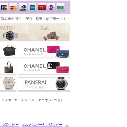
ES ロデオ PM チャーム アニオン×コット
ン30コピー
-
エルメスバーキン35コピー
-
エ