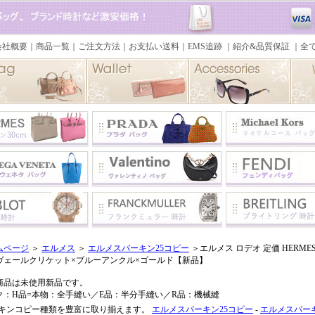
ムページ
＞
エルメス
＞
エルメスバーキン25コピー
＞エルメス ロデオ 定価 HERM
ヴェールクリケット×ブルーアンクル×ゴールド【新品】
商品は未使用新品です。
ク：H品=本物：全手縫い／E品：半分手縫い／R品：機械縫
キンコピー種類を豊富に取り揃えます。
エルメスバーキン25コピー
-
エルメスバーキ