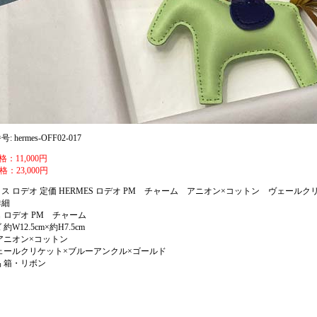
 hermes-OFF02-017
：11,000円
：23,000円
ス ロデオ 定価 HERMES ロデオ PM チャーム アニオン×コットン ヴェール
詳細
 ロデオ PM チャーム
約W12.5cm×約H7.5cm
アニオン×コットン
ェールクリケット×ブルーアンクル×ゴールド
 箱・リボン