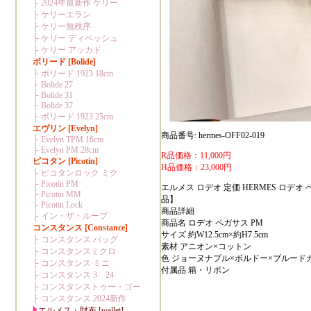
商品番号: hermes-OFF02-019
R品価格：11,000円
H品価格：23,000円
エルメス ロデオ 定価 HERMES ロ
品】
商品詳細
商品名 ロデオ ペガサス PM
サイズ 約W12.5cm×約H7.5cm
素材 アニオン×コットン
色 ジョーヌナプル×ボルドー×ブルード
付属品 箱・リボン