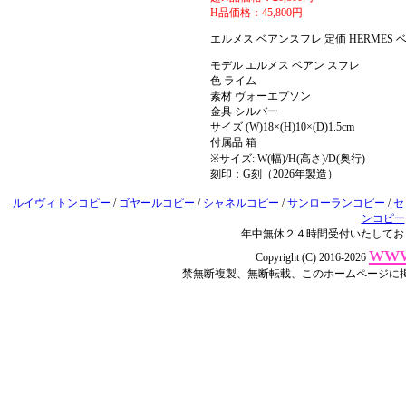
H品価格：45,800円
エルメス ベアンスフレ 定価 HERM
モデル エルメス ベアン スフレ
色 ライム
素材 ヴォーエプソン
金具 シルバー
サイズ (W)18×(H)10×(D)1.5cm
付属品 箱
※サイズ: W(幅)/H(高さ)/D(奥行)
刻印：G刻（2026年製造）
ルイヴィトンコピー
/
ゴヤールコピー
/
シャネルコピー
/
サンローランコピー
/
セ
ンコピー
年中無休２４時間受付いたしてお
www
Copyright (C) 2016-2026
禁無断複製、無断転載、このホームページに