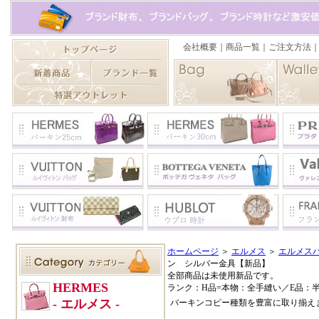
ホームページ
＞
エルメス
＞
エルメスバ
ン シルバー金具【新品】
全部商品は未使用新品です。
ランク：H品=本物：全手縫い／E品：
バーキンコピー種類を豊富に取り揃え