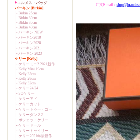
注文E-mail：
shop@brandas