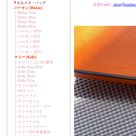
注文E-mail：
shop@brandas