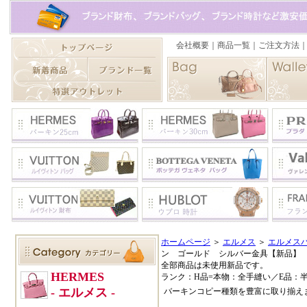
ホームページ
＞
エルメス
＞
エルメスバ
ン ゴールド シルバー金具【新品】
全部商品は未使用新品です。
ランク：H品=本物：全手縫い／E品：
バーキンコピー種類を豊富に取り揃え