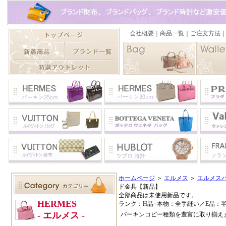
ホームページ
＞
エルメス
＞
エルメスバ
ド金具【新品】
全部商品は未使用新品です。
ランク：H品=本物：全手縫い／E品：
バーキンコピー種類を豊富に取り揃え