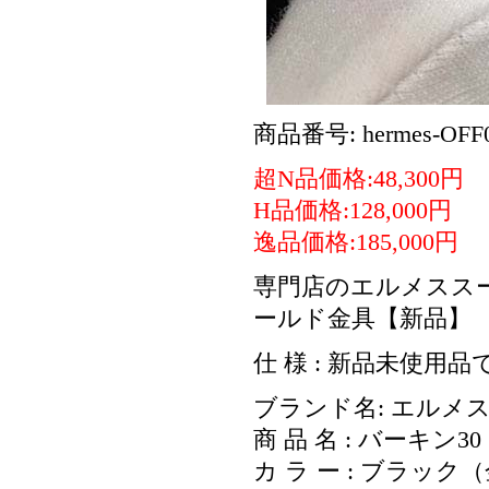
商品番号: hermes-OFF0
超N品価格:48,300円
H品価格:128,000円
逸品価格:185,000円
専門店のエルメススーパ
ールド金具【新品】
仕 様 : 新品未使用品
ブランド名: エルメス
商 品 名 : バーキン30
カ ラ ー : ブラック