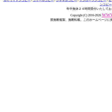
ルイヴィトンコピー
/
ゴヤールコピー
/
シャネルコピー
/
サンローランコピー
/
セ
ンコピー
年中無休２４時間受付いたしてお
www
Copyright (C) 2016-2026
禁無断複製、無断転載、このホームページに