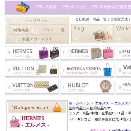
ホームページ
＞
エルメス
＞
エルメスバ
全部商品は未使用新品です。
ランク：H品=本物：全手縫い／E品：
バーキンコピー種類を豊富に取り揃え
注文E-mail：
shop@brandas