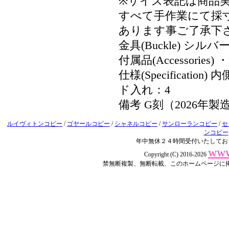
※サイズ表記は商品
すべて手作業にて採
あります事ご了承下
金具(Buckle) シルバー金
付属品(Accessori
仕様(Specifica
ド入れ：4
備考 G刻（2026年製
ルイヴィトンコピー
/
ゴヤールコピー
/
シャネルコピー
/
サンローランコピー
/
セ
ンコピー
年中無休２４時間受付いたしてお
www
Copyright (C) 2016-2026
禁無断複製、無断転載、このホームページに