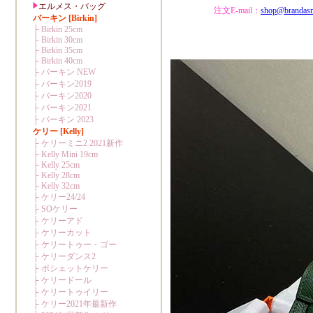
注文E-mail：
shop@brandas