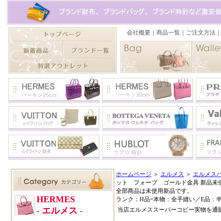
ホームページ
＞
エルメス
＞
エルメスバ
ット フォーブ ゴールド金具 新品未
全部商品は未使用新品です。
ランク：H品=本物：全手縫い／E品：
当店エルメススーパーコピー実物を通