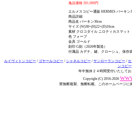
逸品価格:501,000円
エルメスコピー通販 HERMES バーキ
商品詳細
商品名 バーキン30cm
サイズ (W)30×(H)22×(D)16cm
素材 クロコダイル ニロティカスマット
色 フォーブ
金具 ゴールド
刻印 G刻（2026年製造）
付属品 カデナ、鍵、クローシュ、保存
ルイヴィトンコピー
/
ゴヤールコピー
/
シャネルコピー
/
サンローランコピー
/
セ
ンコピー
年中無休２４時間受付いたしてお
www
Copyright (C) 2016-2026
禁無断複製、無断転載、このホームページに