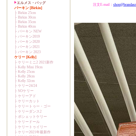
注文E-mail：
shop@brandas