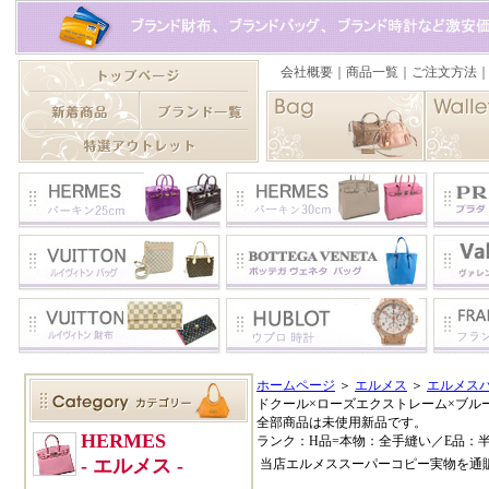
ホームページ
＞
エルメス
＞
エルメスバ
ドクール×ローズエクストレーム×ブル
全部商品は未使用新品です。
ランク：H品=本物：全手縫い／E品：
当店エルメススーパーコピー実物を通