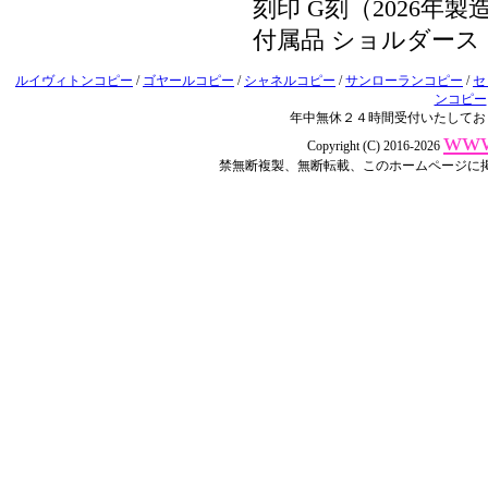
刻印 G刻（2026年製
付属品 ショルダー
ルイヴィトンコピー
/
ゴヤールコピー
/
シャネルコピー
/
サンローランコピー
/
セ
ンコピー
年中無休２４時間受付いたしてお
www
Copyright (C) 2016-2026
禁無断複製、無断転載、このホームページに