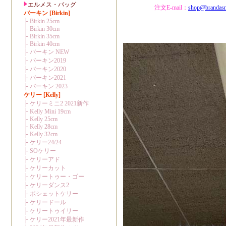
注文E-mail：
shop@brandas