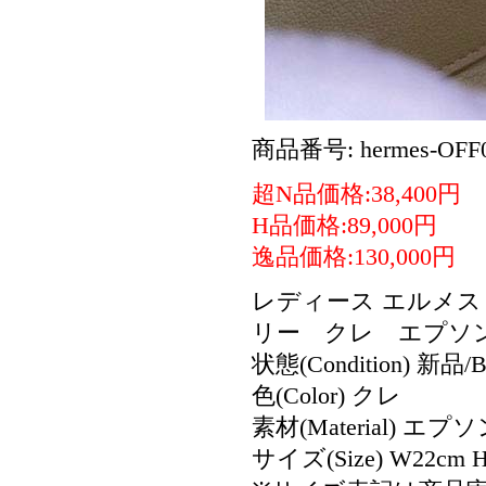
商品番号: hermes-OFF0
超N品価格:38,400円
H品価格:89,000円
逸品価格:130,000円
レディース エルメス
リー クレ エプソ
状態(Condition) 新品/B
色(Color) クレ
素材(Material) エプソ
サイズ(Size) W22cm H