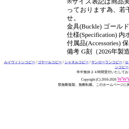
※サイズ表記は商品
っております為、若
せ。
金具(Buckle) ゴールド金
仕様(Specificatio
付属品(Accessories
備考 G刻（2026年製
ルイヴィトンコピー
/
ゴヤールコピー
/
シャネルコピー
/
サンローランコピー
/
セ
ンコピー
年中無休２４時間受付いたしてお
www
Copyright (C) 2016-2026
禁無断複製、無断転載、このホームページに