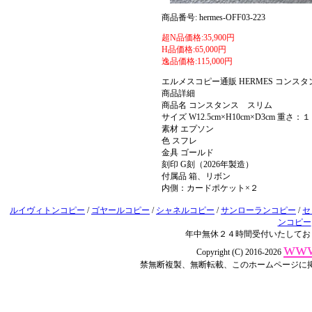
商品番号: hermes-OFF03-223
超N品価格:35,900円
H品価格:65,000円
逸品価格:115,000円
エルメスコピー通販 HERMES コンス
商品詳細
商品名 コンスタンス スリム
サイズ W12.5cm×H10cm×D3cm 重さ
素材 エプソン
色 スフレ
金具 ゴールド
刻印 G刻（2026年製造）
付属品 箱、リボン
内側：カードポケット×２
ルイヴィトンコピー
/
ゴヤールコピー
/
シャネルコピー
/
サンローランコピー
/
セ
ンコピー
年中無休２４時間受付いたしてお
www
Copyright (C) 2016-2026
禁無断複製、無断転載、このホームページに