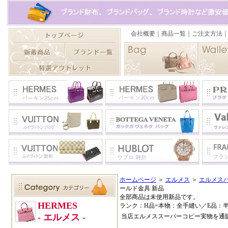
ホームページ
＞
エルメス
＞
エルメスバ
ールド金具 新品
全部商品は未使用新品です。
ランク：H品=本物：全手縫い／E品：
当店エルメススーパーコピー実物を通