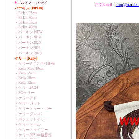
注文E-mail：
shop@brandas