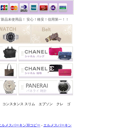
S コンスタンス スリム エプソン クレ ゴ
エルメスバーキン30コピー
-
エルメスバーキン