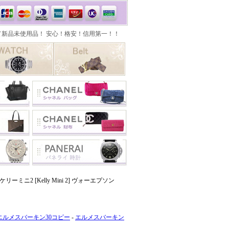
ーミニ2 [Kelly Mini 2] ヴォーエプソン
エルメスバーキン30コピー
-
エルメスバーキン