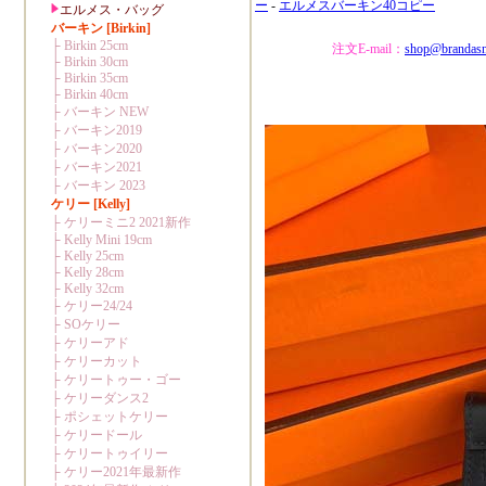
ー
-
エルメスバーキン40コピー
注文E-mail：
shop@brandas