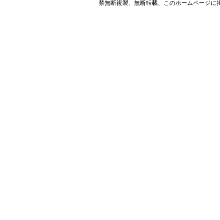
禁無断複製、無断転載、このホームページに