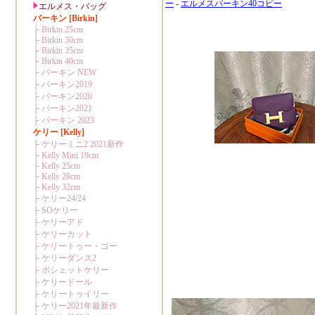
ー
-
エルメスバーキン40コピー