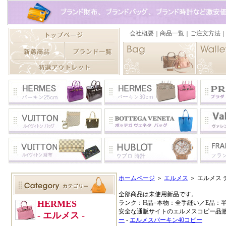
ホームページ
＞
エルメス
＞ エルメス 
全部商品は未使用新品です。
ランク：H品=本物：全手縫い／E品：
安全な通販サイトのエルメスコピー品
ー
-
エルメスバーキン40コピー