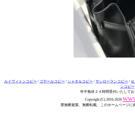
ルイヴィトンコピー
/
ゴヤールコピー
/
シャネルコピー
/
サンローランコピー
/
セ
ンコピー
年中無休２４時間受付いたしてお
www
Copyright (C) 2016-2026
禁無断複製、無断転載、このホームページに