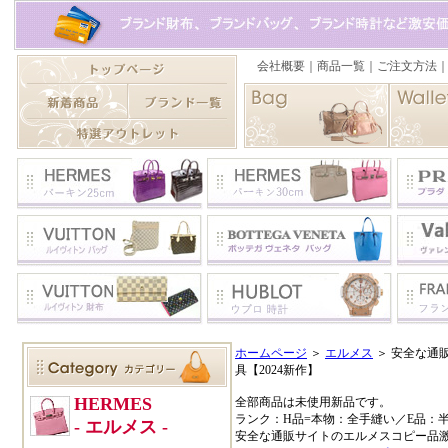
ホームページ
＞
エルメス
＞ 安全な通
具【2024新作】
全部商品は未使用新品です。
ランク：H品=本物：全手縫い／E品：
安全な通販サイトのエルメスコピー品