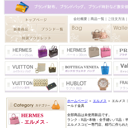
ホームページ
＞
エルメス
＞ エルメス 
ールド金具
全部商品は未使用新品です。
ランク：H品=本物：全手縫い／E品：
エルメスコピー専門店、精巧に作られた