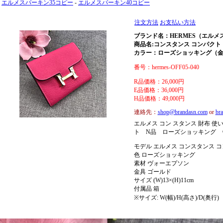
-
エルメスバーキン35コピー
-
エルメスバーキン40コピー
注文方法
お支払い方法
ブランド名：HERMES（エルメ
商品名:コンスタンス コンパクト
カラー：ローズショッキング（
番号：hermes-OFF05-040
R品価格：26,000円
E品価格：36,000円
H品価格：49,000円
連絡先：
shop@brandasn.com
or
br
エルメス コン スタンス 財布 使
ト N品 ローズショッキング 
モデル エルメス コンスタンス 
色 ローズショッキング
素材 ヴォーエプソン
金具 ゴールド
サイズ (W)13×(H)11cm
付属品 箱
※サイズ: W(幅)/H(高さ)/D(奥行)