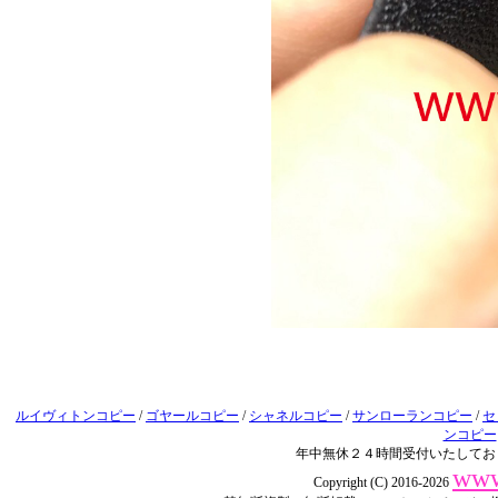
ルイヴィトンコピー
/
ゴヤールコピー
/
シャネルコピー
/
サンローランコピー
/
セ
ンコピー
年中無休２４時間受付いたしてお
www
Copyright (C) 2016-2026