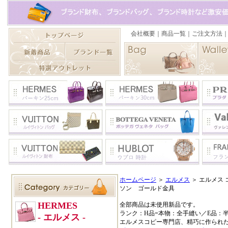
ホームページ
＞
エルメス
＞ エルメス 
ソン ゴールド金具
全部商品は未使用新品です。
ランク：H品=本物：全手縫い／E品：
エルメスコピー専門店、精巧に作られた