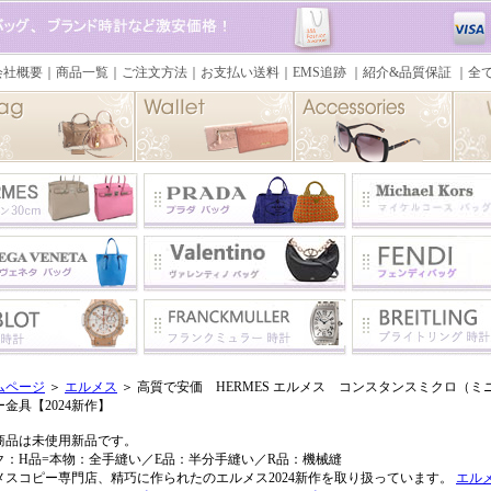
ムページ
＞
エルメス
＞ 高質で安価 HERMES エルメス コンスタンスミクロ（
金具【2024新作】
商品は未使用新品です。
ク：H品=本物：全手縫い／E品：半分手縫い／R品：機械縫
メスコピー専門店、精巧に作られたのエルメス2024新作を取り扱っています。
エル