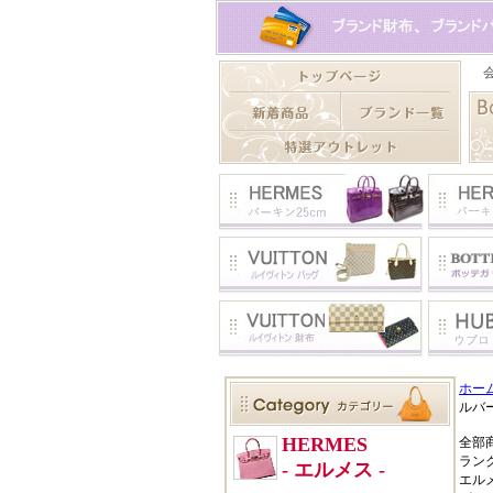
ホー
ルバー
全部
ラン
エル