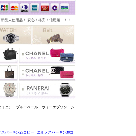
ミニミニ） ブルーペール ヴォーエプソン シ
メスバーキン25コピー
-
エルメスバーキン30コ