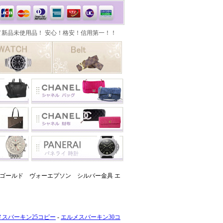
ニ ゴールド ヴォーエプソン シルバー金具 エ
メスバーキン25コピー
-
エルメスバーキン30コ