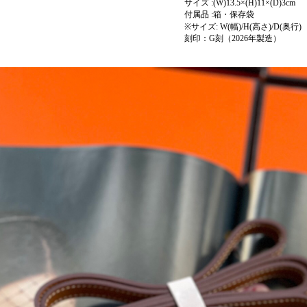
サイズ :(W)13.5×(H)11×(D)3cm
付属品 :箱・保存袋
※サイズ: W(幅)/H(高さ)/D(奥行)
刻印：G刻（2026年製造）