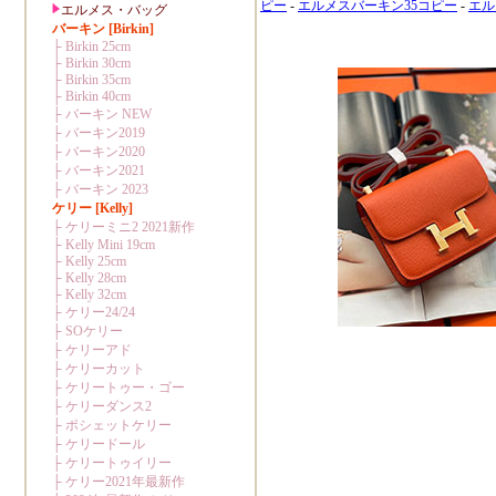
ピー
-
エルメスバーキン35コピー
-
エル