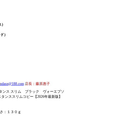
ス）
ルド）
andasn@188.com
店長：藤原惠子
ンスタンス スリム ブラック ヴォーエプソ
タンススリムコピー【2026年最新版】
m 重さ：１３０ｇ