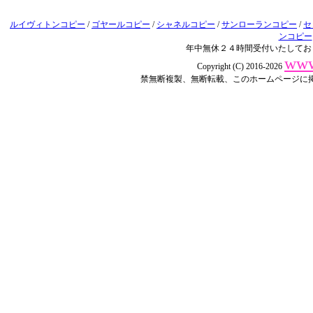
ルイヴィトンコピー
/
ゴヤールコピー
/
シャネルコピー
/
サンローランコピー
/
セ
ンコピー
年中無休２４時間受付いたしてお
www
Copyright (C) 2016-2026
禁無断複製、無断転載、このホームページに