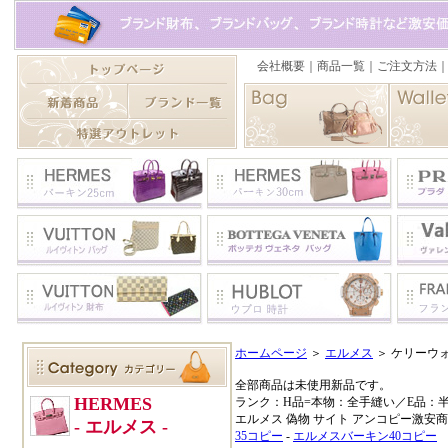
ホームページ
＞
エルメス
＞ ケリーウ
全部商品は未使用新品です。
ランク：H品=本物：全手縫い／E品：
エルメス 偽物 サイト アンコピー激安
35コピー
-
エルメスバーキン40コピー