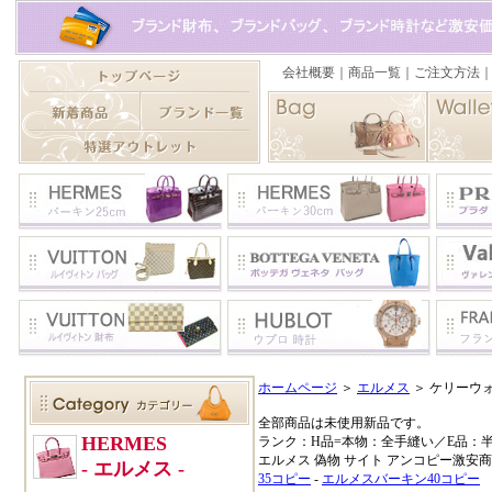
ホームページ
＞
エルメス
＞ ケリーウ
全部商品は未使用新品です。
ランク：H品=本物：全手縫い／E品：
エルメス 偽物 サイト アンコピー激安
35コピー
-
エルメスバーキン40コピー