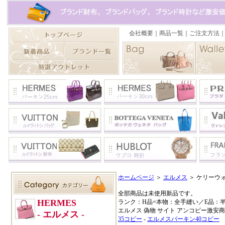
ホームページ
＞
エルメス
＞ ケリーウ
全部商品は未使用新品です。
ランク：H品=本物：全手縫い／E品：
エルメス 偽物 サイト アンコピー激安
35コピー
-
エルメスバーキン40コピー