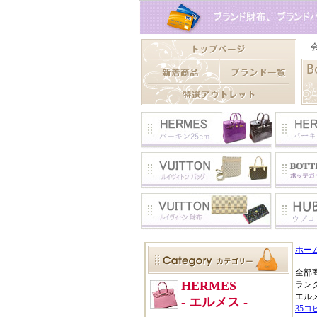
ホー
全部
ラン
エル
35コ