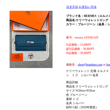
注文方法
お支払い方法
ブランド名：HERMES（エルメ
商品名:ケリーウォレットロング
カラー：ブルージーン（金具：
番号：hermes-OFF06-029
N品価格：13,800円
超N品価格：38,800円
H品価格：58,000円
連絡先：
shop@brandasn.com
or
br
ケリーウォレット 定価 エルメ
ン トゴ シルバー金具
商品詳細
商品名 ケリーウォレットロング
サイズ W20cm×H10cm
色 ブルージーン
素材 トゴ
金具 シルバー
刻印 G刻（2026年製造）