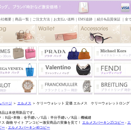
ムページ
＞
エルメス
＞ ケリーウォレット 定価 エルメス ケリーウォレットロン
商品は未使用新品です。
ク：H品=本物：全手縫い／E品：半分手縫い／R品：機械縫
メス 偽物 サイト アンコピー激安商品の実像を見て！
エルメスバーキン25コピー
-
エ
ピー
-
エルメスバーキン40コピー