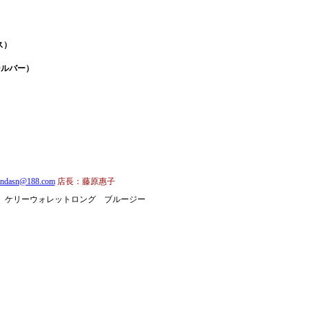
ス）
シルバー）
andasn@188.com
店長：藤原惠子
ス ケリーウォレットロング ブルージー