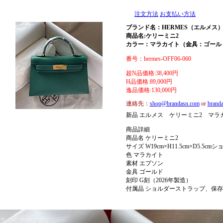
注文方法
お支払い方法
ブランド名：HERMES（エルメス
商品名:ケリーミニ2
カラー：マラカイト（金具：ゴール
番号：hermes-OFF06-060
超N品価格:38,400円
H品価格:89,000円
逸品価格:130,000円
連絡先：
shop@brandasn.com
or
brand
新品 エルメス ケリーミニ2 マ
商品詳細
商品名 ケリーミニ2
サイズ W19cm×H11.5cm×D5.5c
色 マラカイト
素材 エプソン
金具 ゴールド
刻印 G刻（2026年製造）
付属品 ショルダーストラップ、保