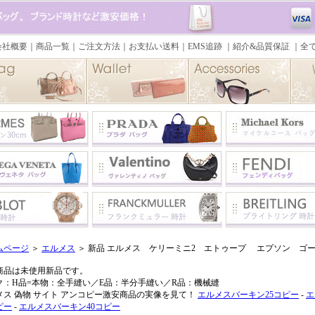
ムページ
＞
エルメス
＞ 新品 エルメス ケリーミニ2 エトゥープ エプソン ゴ
商品は未使用新品です。
ク：H品=本物：全手縫い／E品：半分手縫い／R品：機械縫
メス 偽物 サイト アンコピー激安商品の実像を見て！
エルメスバーキン25コピー
-
エ
ピー
-
エルメスバーキン40コピー