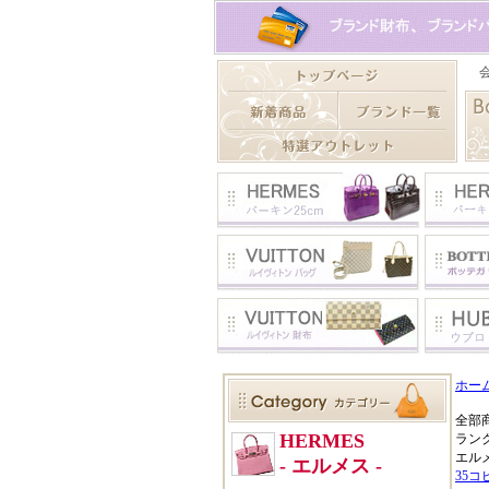
ホー
全部
ラン
エル
35コ