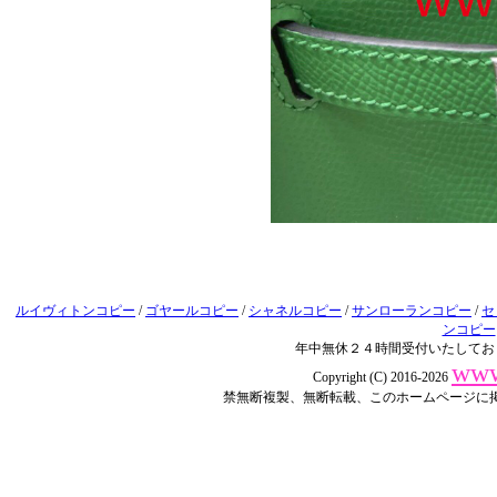
ルイヴィトンコピー
/
ゴヤールコピー
/
シャネルコピー
/
サンローランコピー
/
セ
ンコピー
年中無休２４時間受付いたしてお
www
Copyright (C) 2016-2026
禁無断複製、無断転載、このホームページに