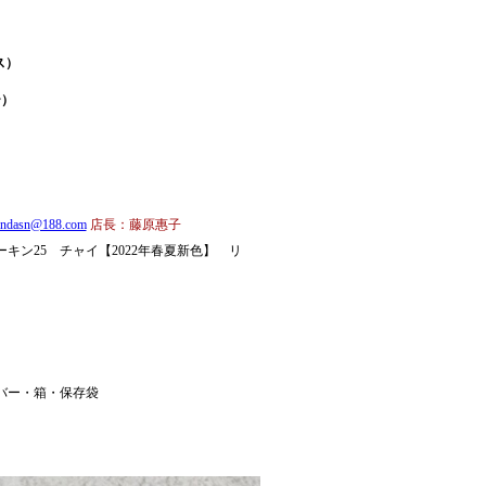
ス）
ー）
andasn@188.com
店長：藤原惠子
バーキン25 チャイ【2022年春夏新色】 リ
カバー・箱・保存袋