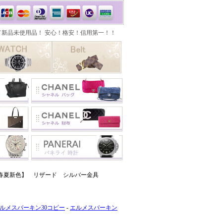
22年春夏新色】 リザード シルバー金具
ルメスバーキン30コピー
-
エルメスバーキン