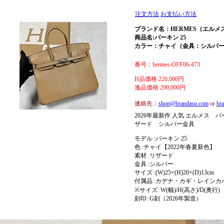
注文方法
お支払い方法
ブランド名：HERMES（エルメ
商品名:バーキン 25
カラー：チャイ（金具：シルバ
番号：hermes-OFF06-473
H品価格:220,000円
逸品価格:290,000円
連絡先：
shop@brandasn.com
or
br
2026年最新作 人気 エルメス 
ザード シルバー金具
モデル :バーキン 25
色 :チャイ【2022年春夏新色】
素材 :リザード
金具 :シルバー
サイズ :(W)25×(H)20×(D)13cm
付属品 :カデナ・カギ・レイン
※サイズ: W(幅)/H(高さ)/D(奥行)
刻印: G刻（2026年製造）