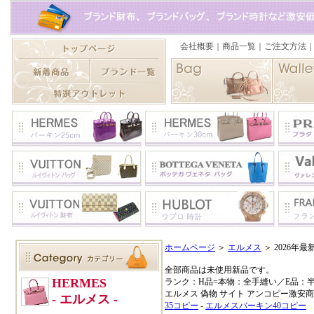
ホームページ
＞
エルメス
＞ 2026年
全部商品は未使用新品です。
ランク：H品=本物：全手縫い／E品：
エルメス 偽物 サイト アンコピー激安
35コピー
-
エルメスバーキン40コピー